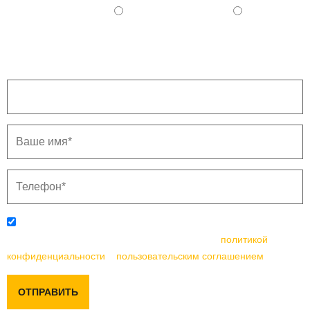
250 - 350 тыс. руб.
350 - 500 тыс. руб.
500 и более тыс. руб.
Напишите ваш город.
Отправляя данную форму, вы соглашаетесь с
политикой
конфиденциальности
и
пользовательским соглашением
ОТПРАВИТЬ