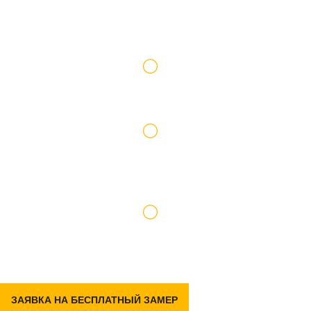
Работаем по официальному договору
Доставку и подъем материалов берем на
себя
Гарантия на р емонт 2 года
ЗАЯВКА НА БЕСПЛАТНЫЙ ЗАМЕР