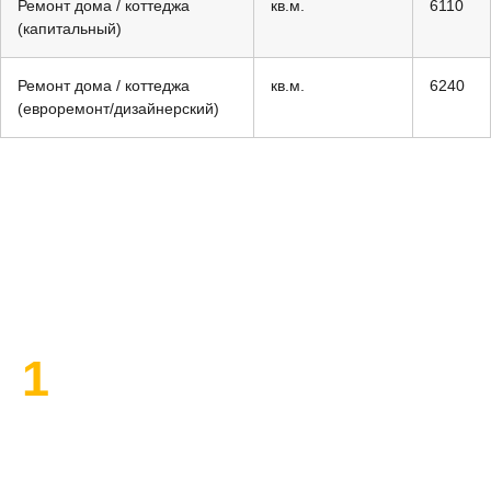
Ремонт дома / коттеджа
кв.м.
6110
(капитальный)
Ремонт дома / коттеджа
кв.м.
6240
(евроремонт/дизайнерский)
План работы по ремонту
1
Высылаем замерщика