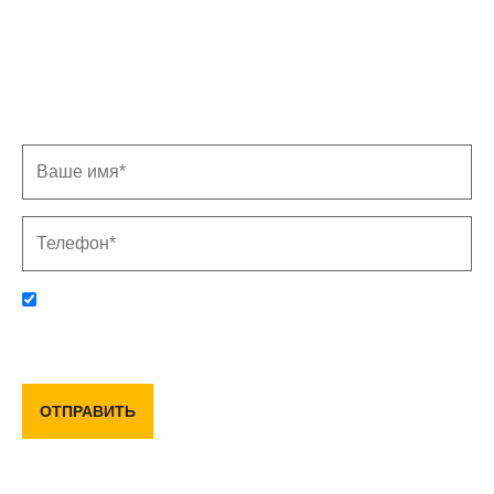
Записаться на замер
Заполните форму, и мы свяжемся с Вами в
ближайшее время
Отправляя данную форму, вы соглашаетесь с политикой
конфиденциальности и пользовательским соглашением
ОТПРАВИТЬ