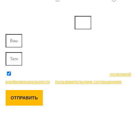
более тыс. руб.
Напишите ваш город.
Отправляя данную форму, вы соглашаетесь с
политикой
конфиденциальности
и
пользовательским соглашением
ОТПРАВИТЬ