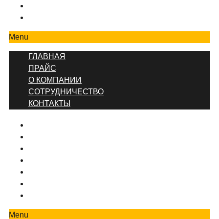
СОТРУДНИЧЕСТВО
КОНТАКТЫ
Menu
ГЛАВНАЯ
ПРАЙС
О КОМПАНИИ
СОТРУДНИЧЕСТВО
КОНТАКТЫ
ГЛАВНАЯ
ПРЕЙСКУРАНТ ЦЕН
КОНТАКТЫ
О КОМПАНИИ
ВИДЫ РЕМОНТА
ДИЗАЙНЕРСКИЙ РЕМОНТ
РЕМОНТ КОМНАТ И ПОМЕЩЕНИЙ
Menu