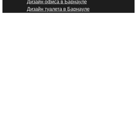
Дизайн офиса в Барнауле
Дизайн туалета в Барнауле
Штукатурные работы в 
Работаем по официальному договору
Доставку и подъем материалов берем
на себя